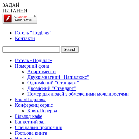
ЗАДАЙ
ПИТАННЯ
Готель "Поділля"
Контакти
Готель «Поділля»
Номерний фонд
Апартаменти
Двухкімнатний "Напівлюкс"
Одномісний "Стандарт"
Двомісний "Стандарт"
Номер для людей з обмеженими можливостями
Бар «Поділля»
Конференц сервіс
Каво-Перерва
Більярд-кафе
Банкетний зал
Спецiальнi пропозицiї
Гостьова книга
Новини