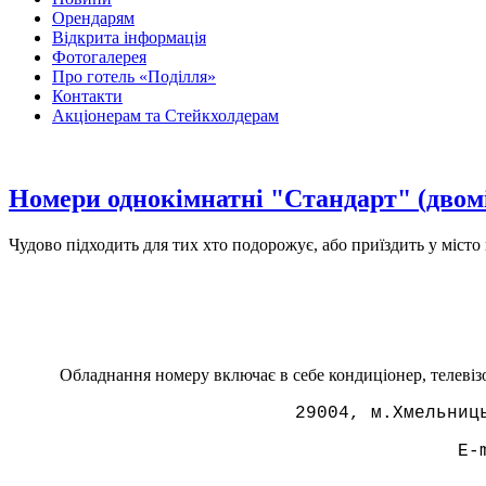
Орендарям
Відкрита інформація
Фотогалерея
Про готель «Поділля»
Контакти
Акціонерам та Cтейкхолдерам
Номери однокімнатні "Стандарт" (двомі
Чудово підходить для тих хто подорожує, або приїздить у міст
Обладнання номеру включає в себе кондиціонер, телевізо
29004, м.Хмельниц
E-