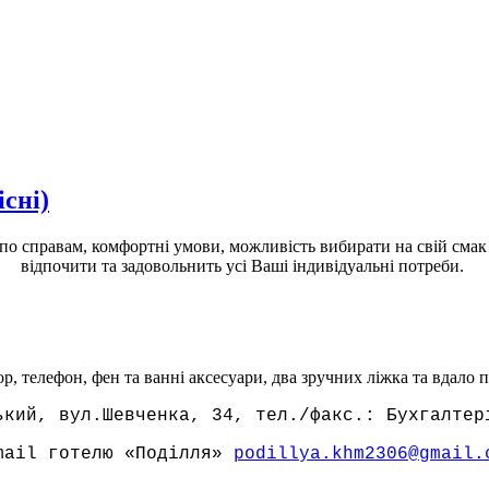
сні)
о по справам, комфортні умови, можливість вибирати на свій сма
відпочити та задовольнить усі Ваші індивідуальні потреби.
р, телефон, фен та ванні аксесуари, два зручних ліжка та вдало
ький, вул.Шевченка, 34, тел./факс.: Бухгалтер
mail готелю «Поділля»
podillya.khm2306@gmail.